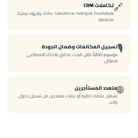
🔗
تكاملات CRM
Zoho، Salesforce، HubSpot، Freshdesk، واجهات برمجة
مخصصة.
🎙️
تسجيل المكالمات وضمان الجودة
موسوم تلقائياً، قابل للبحث، مدقق بالذكاء الاصطناعي
للامتثال.
🌐
متعدد المستأجرين
تشغيل علامات تجارية أو عملاء متعددين من تسجيل دخول
واحد.