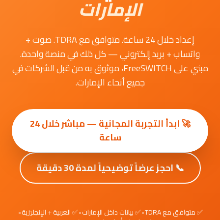
الإمارات
إعداد خلال 24 ساعة. متوافق مع TDRA. صوت +
واتساب + بريد إلكتروني — كل ذلك في منصة واحدة.
مبني على FreeSWITCH، موثوق به من قبل الشركات في
جميع أنحاء الإمارات.
🚀 ابدأ التجربة المجانية — مباشر خلال 24
ساعة
📞 احجز عرضاً توضيحياً لمدة 30 دقيقة
✅ متوافق مع TDRA
•
✅ بيانات داخل الإمارات
•
✅ العربية + الإنجليزية
•