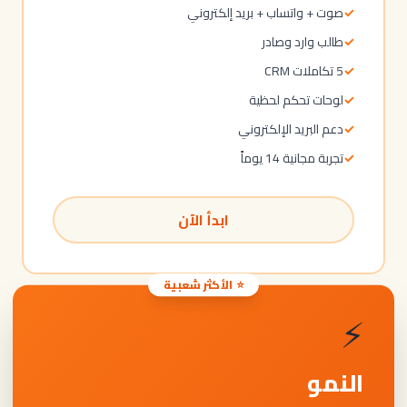
✓
صوت + واتساب + بريد إلكتروني
✓
طالب وارد وصادر
✓
5 تكاملات CRM
✓
لوحات تحكم لحظية
✓
دعم البريد الإلكتروني
✓
تجربة مجانية 14 يوماً
ابدأ الآن
⭐ الأكثر شعبية
⚡
النمو