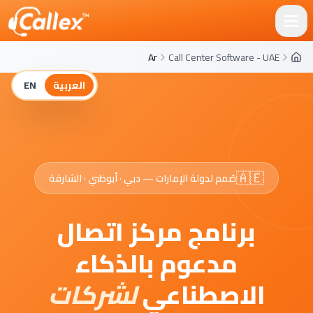
Call Center Software - UAE
Ar
Ar
Call Center Software - UAE
العربية
EN
🇦🇪
صُمم لدولة الإمارات — دبي · أبوظبي · الشارقة
برنامج مركز اتصال
مدعوم بالذكاء
الاصطناعي
لشركات